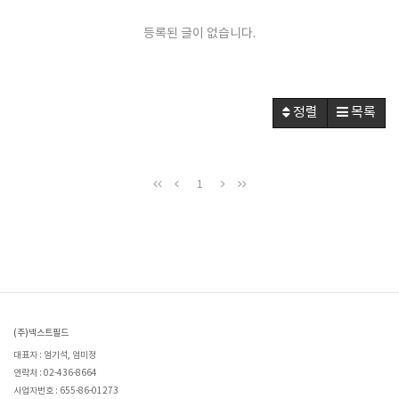
등록된 글이 없습니다.
정렬
목록
1
(주)넥스트필드
대표자 : 엄기석, 엄미정
연락처 : 02-436-8664
사업자번호 : 655-86-01273