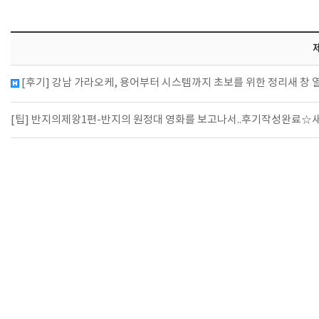
[후기] 강남 가라오케, 용어부터 시스템까지 초보를 위한 정리새 창 
[팁] 반지의제왕1편-반지의 원정대 영화를 보고나서..후기작성완료☆새