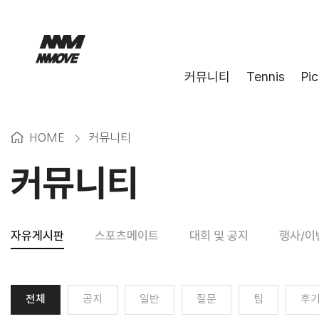
커뮤니티
Tennis
Pic
HOME
커뮤니티
>
커뮤니티
자유게시판
스포츠메이트
대회 및 공지
행사/이
전체
공지
일반
질문
팁
후