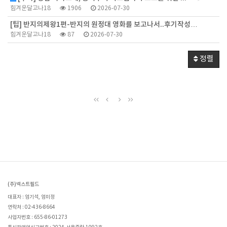
힘겨운달고나18
1906
2026-07-30
[팁] 반지의제왕1편-반지의 원정대 영화를 보고나서..후기작성…
힘겨운달고나18
87
2026-07-30
정렬
(주)넥스트필드
대표자 : 엄기석, 엄미정
연락처 : 02-436-8664
사업자번호 : 655-86-01273