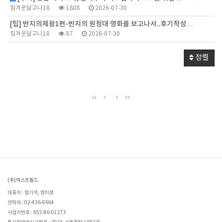
힘겨운달고나18
1808
2026-07-30
[팁] 반지의제왕1편-반지의 원정대 영화를 보고나서..후기작성…
힘겨운달고나18
87
2026-07-30
정렬
(주)넥스트필드
대표자 : 엄기석, 엄미정
연락처 : 02-436-8664
사업자번호 : 655-86-01273