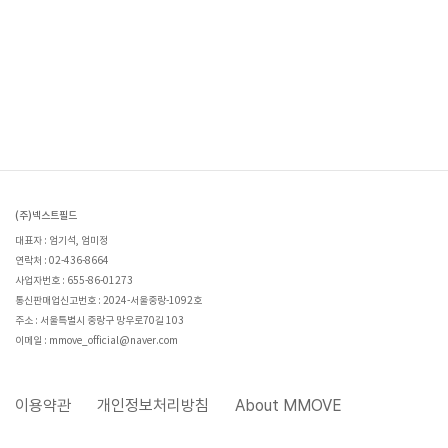
(주)넥스트필드
대표자 : 엄기석, 엄미정
연락처 : 02-436-8664
사업자번호 : 655-86-01273
통신판매업신고번호 : 2024-서울중랑-1092호
주소 : 서울특별시 중랑구 망우로70길 103
이메일 : mmove_official@naver.com
이용약관
개인정보처리방침
About MMOVE