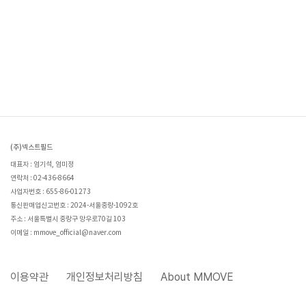
(주)넥스트필드
대표자 : 엄기석, 엄미정
연락처 : 02-436-8664
사업자번호 : 655-86-01273
통신판매업신고번호 : 2024-서울중랑-1092호
주소 : 서울특별시 중랑구 망우로70길 103
이메일 : mmove_official@naver.com
이용약관
개인정보처리방침
About MMOVE