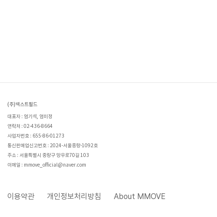
(주)넥스트필드
대표자 : 엄기석, 엄미정
연락처 : 02-436-8664
사업자번호 : 655-86-01273
통신판매업신고번호 : 2024-서울중랑-1092호
주소 : 서울특별시 중랑구 망우로70길 103
이메일 : mmove_official@naver.com
이용약관
개인정보처리방침
About MMOVE