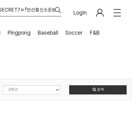
Login
l
Pingpong
Baseball
Soccer
F&B
검색