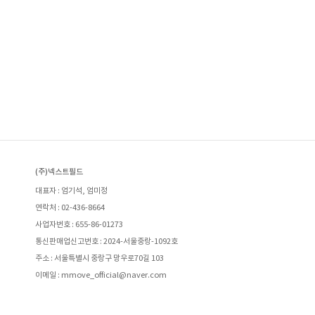
(주)넥스트필드
대표자 : 엄기석, 엄미정
연락처 : 02-436-8664
사업자번호 : 655-86-01273
통신판매업신고번호 : 2024-서울중랑-1092호
주소 : 서울특별시 중랑구 망우로70길 103
이메일 : mmove_official@naver.com