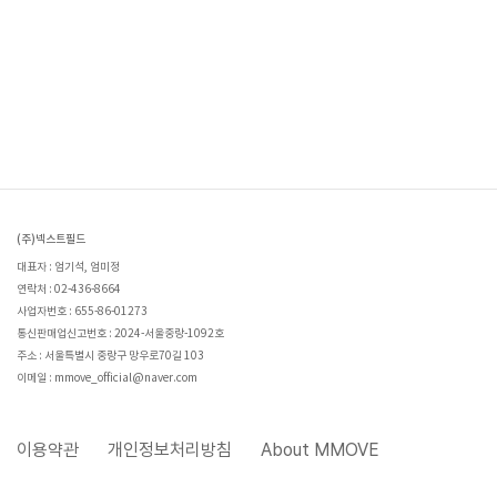
(주)넥스트필드
대표자 : 엄기석, 엄미정
연락처 : 02-436-8664
사업자번호 : 655-86-01273
통신판매업신고번호 : 2024-서울중랑-1092호
주소 : 서울특별시 중랑구 망우로70길 103
이메일 : mmove_official@naver.com
이용약관
개인정보처리방침
About MMOVE