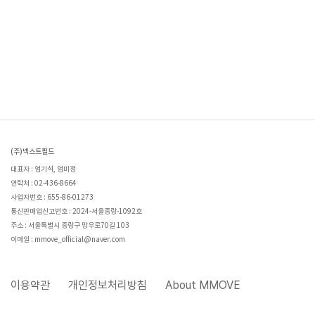
(주)넥스트필드
대표자 : 엄기석, 엄미정
연락처 : 02-436-8664
사업자번호 : 655-86-01273
통신판매업신고번호 : 2024-서울중랑-1092호
주소 : 서울특별시 중랑구 망우로70길 103
이메일 : mmove_official@naver.com
이용약관
개인정보처리방침
About MMOVE