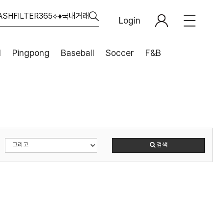
Login
l
Pingpong
Baseball
Soccer
F&B
검색