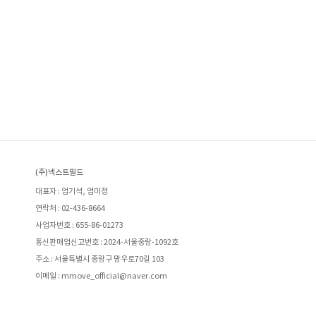
(주)넥스트필드
대표자 : 엄기석, 엄미정
연락처 : 02-436-8664
사업자번호 : 655-86-01273
통신판매업신고번호 : 2024-서울중랑-1092호
주소 : 서울특별시 중랑구 망우로70길 103
이메일 : mmove_official@naver.com