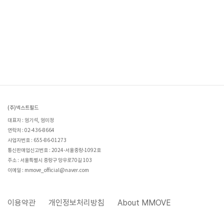
(주)넥스트필드
대표자 : 엄기석, 엄미정
연락처 : 02-436-8664
사업자번호 : 655-86-01273
통신판매업신고번호 : 2024-서울중랑-1092호
주소 : 서울특별시 중랑구 망우로70길 103
이메일 : mmove_official@naver.com
이용약관
개인정보처리방침
About MMOVE