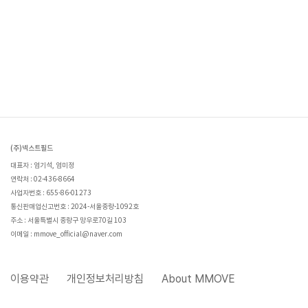
(주)넥스트필드
대표자 : 엄기석, 엄미정
연락처 : 02-436-8664
사업자번호 : 655-86-01273
통신판매업신고번호 : 2024-서울중랑-1092호
주소 : 서울특별시 중랑구 망우로70길 103
이메일 : mmove_official@naver.com
이용약관
개인정보처리방침
About MMOVE