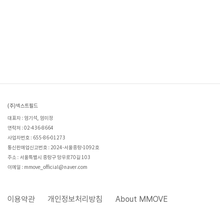
(주)넥스트필드
대표자 : 엄기석, 엄미정
연락처 : 02-436-8664
사업자번호 : 655-86-01273
통신판매업신고번호 : 2024-서울중랑-1092호
주소 : 서울특별시 중랑구 망우로70길 103
이메일 : mmove_official@naver.com
이용약관
개인정보처리방침
About MMOVE