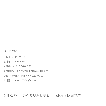
(주)넥스트필드
대표자 : 엄기석, 엄미정
연락처 : 02-436-8664
사업자번호 : 655-86-01273
통신판매업신고번호 : 2024-서울중랑-1092호
주소 : 서울특별시 중랑구 망우로70길 103
이메일 : mmove_official@naver.com
이용약관
개인정보처리방침
About MMOVE