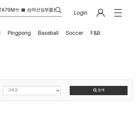
Login
l
Pingpong
Baseball
Soccer
F&B
검색