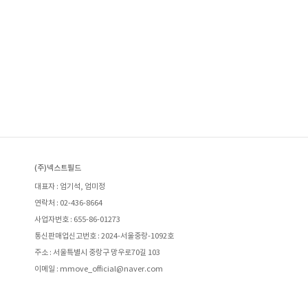
(주)넥스트필드
대표자 : 엄기석, 엄미정
연락처 : 02-436-8664
사업자번호 : 655-86-01273
통신판매업신고번호 : 2024-서울중랑-1092호
주소 : 서울특별시 중랑구 망우로70길 103
이메일 : mmove_official@naver.com