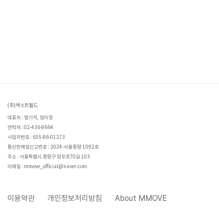
(주)넥스트필드
대표자 : 엄기석, 엄미정
연락처 : 02-436-8664
사업자번호 : 655-86-01273
통신판매업신고번호 : 2024-서울중랑-1092호
주소 : 서울특별시 중랑구 망우로70길 103
이메일 : mmove_official@naver.com
이용약관
개인정보처리방침
About MMOVE