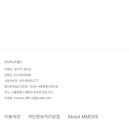
(주)넥스트필드
대표자 : 엄기석, 엄미정
연락처 : 02-436-8664
사업자번호 : 655-86-01273
통신판매업신고번호 : 2024-서울중랑-1092호
주소 : 서울특별시 중랑구 망우로70길 103
이메일 : mmove_official@naver.com
이용약관
개인정보처리방침
About MMOVE