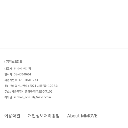
(주)넥스트필드
대표자 : 엄기석, 엄미정
연락처 : 02-436-8664
사업자번호 : 655-86-01273
통신판매업신고번호 : 2024-서울중랑-1092호
주소 : 서울특별시 중랑구 망우로70길 103
이메일 : mmove_official@naver.com
이용약관
개인정보처리방침
About MMOVE