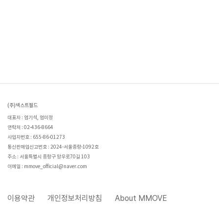
(주)넥스트필드
대표자 : 엄기석, 엄미정
연락처 : 02-436-8664
사업자번호 : 655-86-01273
통신판매업신고번호 : 2024-서울중랑-1092호
주소 : 서울특별시 중랑구 망우로70길 103
이메일 : mmove_official@naver.com
이용약관
개인정보처리방침
About MMOVE