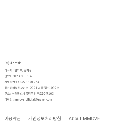
(주)넥스트필드
대표자 : 엄기석, 엄미정
연락처 : 02-436-8664
사업자번호 : 655-86-01273
통신판매업신고번호 : 2024-서울중랑-1092호
주소 : 서울특별시 중랑구 망우로70길 103
이메일 : mmove_official@naver.com
이용약관
개인정보처리방침
About MMOVE