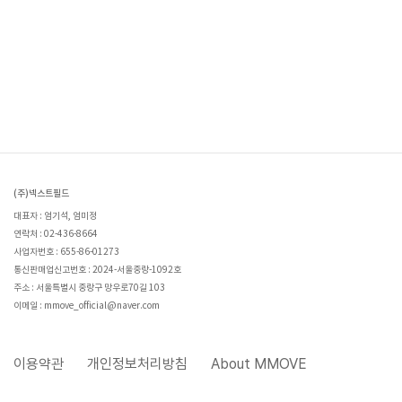
(주)넥스트필드
대표자 : 엄기석, 엄미정
연락처 : 02-436-8664
사업자번호 : 655-86-01273
통신판매업신고번호 : 2024-서울중랑-1092호
주소 : 서울특별시 중랑구 망우로70길 103
이메일 : mmove_official@naver.com
이용약관
개인정보처리방침
About MMOVE