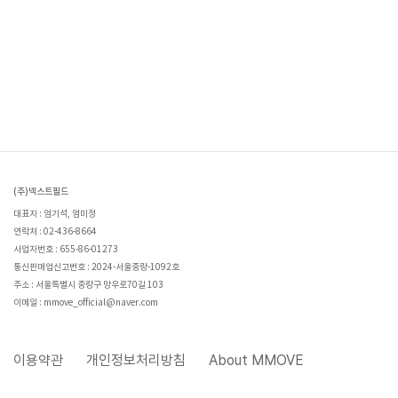
(주)넥스트필드
대표자 : 엄기석, 엄미정
연락처 : 02-436-8664
사업자번호 : 655-86-01273
통신판매업신고번호 : 2024-서울중랑-1092호
주소 : 서울특별시 중랑구 망우로70길 103
이메일 : mmove_official@naver.com
이용약관
개인정보처리방침
About MMOVE