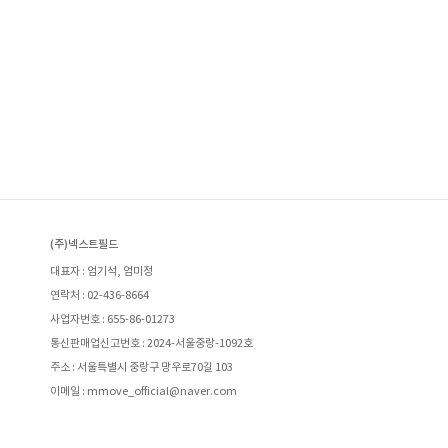
(주)넥스트필드
대표자 : 엄기석, 엄미정
연락처 : 02-436-8664
사업자번호 : 655-86-01273
통신판매업신고번호 : 2024-서울중랑-1092호
주소 : 서울특별시 중랑구 망우로70길 103
이메일 : mmove_official@naver.com