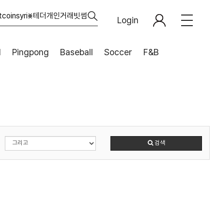
Login
l
Pingpong
Baseball
Soccer
F&B
검색