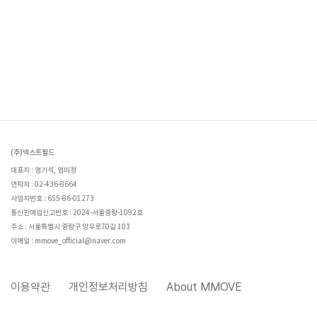
(주)넥스트필드
대표자 : 엄기석, 엄미정
연락처 : 02-436-8664
사업자번호 : 655-86-01273
통신판매업신고번호 : 2024-서울중랑-1092호
주소 : 서울특별시 중랑구 망우로70길 103
이메일 : mmove_official@naver.com
이용약관
개인정보처리방침
About MMOVE