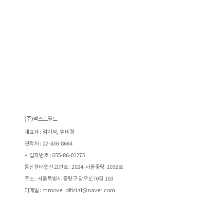
(주)넥스트필드
대표자 : 엄기석, 엄미정
연락처 : 02-436-8664
사업자번호 : 655-86-01273
통신판매업신고번호 : 2024-서울중랑-1092호
주소 : 서울특별시 중랑구 망우로70길 103
이메일 : mmove_official@naver.com