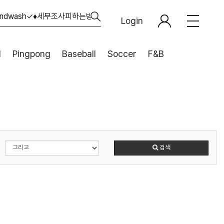
Login
l
Pingpong
Baseball
Soccer
F&B
검색