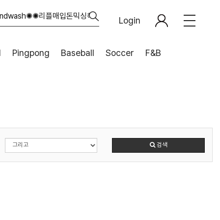
Login
l
Pingpong
Baseball
Soccer
F&B
검색