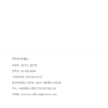
(주)넥스트필드
대표자 : 엄기석, 엄미정
연락처 : 02-436-8664
사업자번호 : 655-86-01273
통신판매업신고번호 : 2024-서울중랑-1092호
주소 : 서울특별시 중랑구 망우로70길 103
이메일 : mmove_official@naver.com