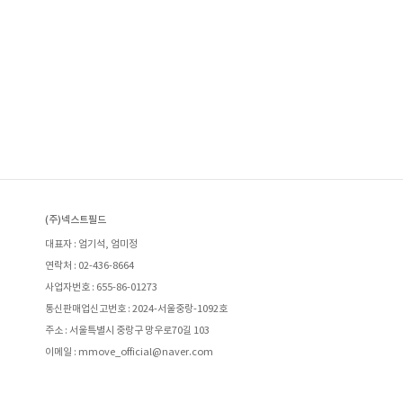
(주)넥스트필드
대표자 : 엄기석, 엄미정
연락처 : 02-436-8664
사업자번호 : 655-86-01273
통신판매업신고번호 : 2024-서울중랑-1092호
주소 : 서울특별시 중랑구 망우로70길 103
이메일 : mmove_official@naver.com