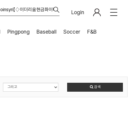
Login
l
Pingpong
Baseball
Soccer
F&B
검색