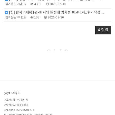
힘겨운달고나18
4399
2026-07-30
[팁] 반지의제왕1편-반지의 원정대 영화를 보고나서..후기작성…
힘겨운달고나18
193
2026-07-30
정렬
(주)넥스트필드
대표자 : 엄기석, 엄미정
연락처 : 02-436-8664
사업자번호 : 655-86-01273