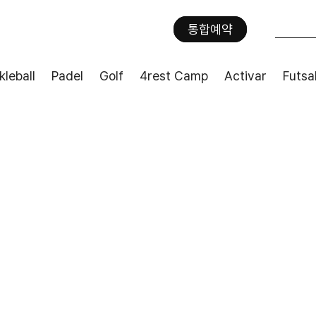
통합예약
kleball
Padel
Golf
4rest Camp
Activar
Futsa