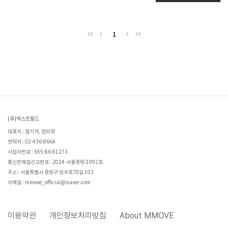
1
(주)넥스트필드
대표자 : 엄기석, 엄미정
연락처 : 02-436-8664
사업자번호 : 655-86-01273
통신판매업신고번호 : 2024-서울중랑-1092호
주소 : 서울특별시 중랑구 망우로70길 103
이메일 : mmove_official@naver.com
이용약관
개인정보처리방침
About MMOVE